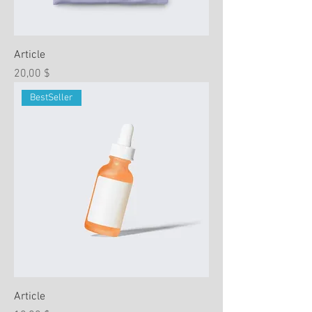
Article
Prix
20,00 $
BestSeller
Article