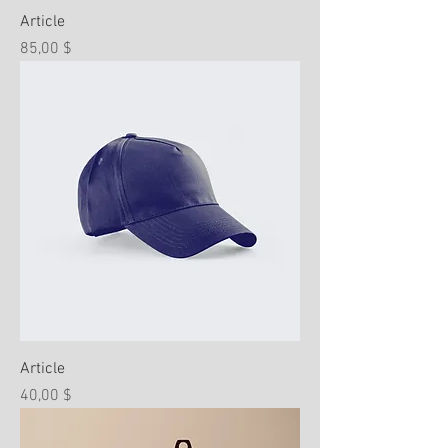
Article
Prix
85,00 $
Article
Prix
40,00 $