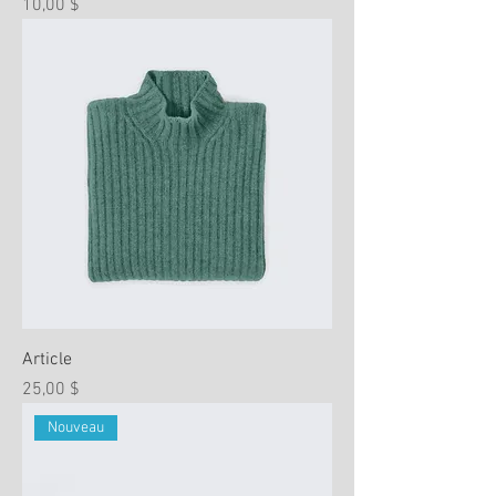
Prix
10,00 $
Article
Prix
25,00 $
Nouveau