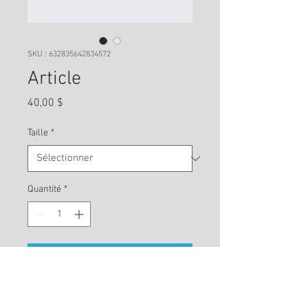
SKU : 632835642834572
Article
Prix
40,00 $
Taille
*
Quantité
*
Ajouter au panier
Description d'article. Saisissez ici les 